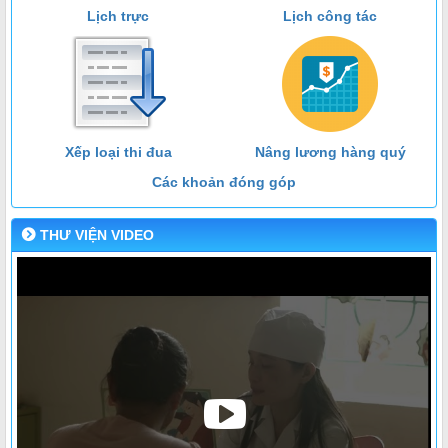
Lịch trực
Lịch công tác
Xếp loại thi đua
Nâng lương hàng quý
Các khoản đóng góp
THƯ VIỆN VIDEO