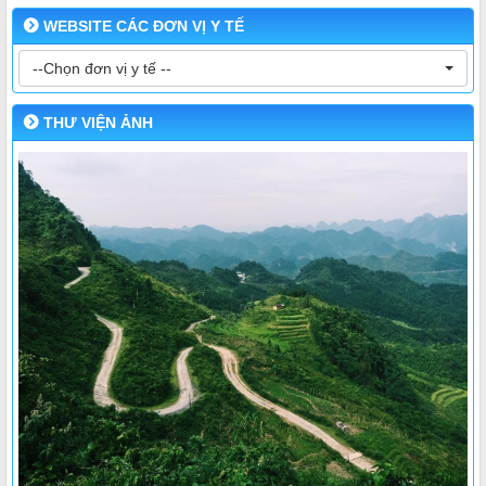
WEBSITE CÁC ĐƠN VỊ Y TẾ
--Chọn đơn vị y tế --
THƯ VIỆN ẢNH