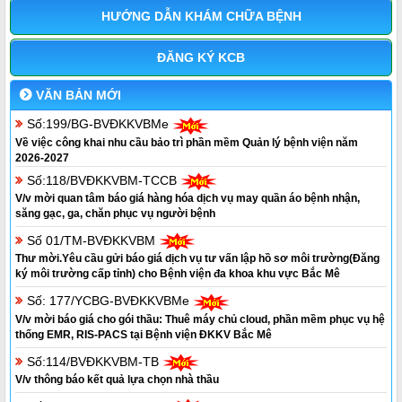
HƯỚNG DẪN KHÁM CHỮA BỆNH
ĐĂNG KÝ KCB
VĂN BẢN MỚI
Số:199/BG-BVĐKKVBMe
Về việc công khai nhu cầu bảo trì phần mềm Quản lý bệnh viện năm
2026-2027
Số:118/BVĐKKVBM-TCCB
V/v mời quan tâm báo giá hàng hóa dịch vụ may quần áo bệnh nhận,
săng gạc, ga, chăn phục vụ người bệnh
Số 01/TM-BVĐKKVBM
Thư mời.Yêu cầu gửi báo giá dịch vụ tư vấn lập hồ sơ môi trường(Đăng
ký môi trường cấp tỉnh) cho Bệnh viện đa khoa khu vực Bắc Mê
Số: 177/YCBG-BVĐKKVBMe
V/v mời báo giá cho gói thầu: Thuê máy chủ cloud, phần mềm phục vụ hệ
thống EMR, RIS-PACS tại Bệnh viện ĐKKV Bắc Mê
Số:114/BVĐKKVBM-TB
V/v thông báo kết quả lựa chọn nhà thầu