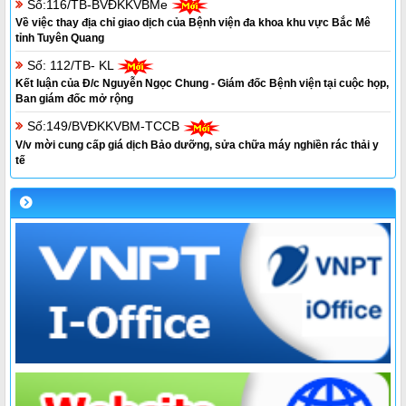
Số:116/TB-BVĐKKVBMe
Về việc thay địa chỉ giao dịch của Bệnh viện đa khoa khu vực Bắc Mê
tỉnh Tuyên Quang
Số: 112/TB- KL
Kết luận của Đ/c Nguyễn Ngọc Chung - Giám đốc Bệnh viện tại cuộc họp,
Ban giám đốc mở rộng
Số:149/BVĐKKVBM-TCCB
V/v mời cung cấp giá dịch Bảo dưỡng, sửa chữa máy nghiền rác thải y
tế