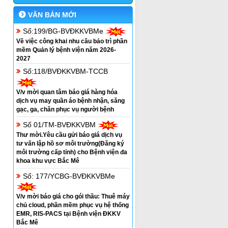
VĂN BẢN MỚI
Số:199/BG-BVĐKKVBMe
Về việc công khai nhu cầu bảo trì phần
mềm Quản lý bệnh viện năm 2026-
2027
Số:118/BVĐKKVBM-TCCB
V/v mời quan tâm báo giá hàng hóa
dịch vụ may quần áo bệnh nhận, săng
gạc, ga, chăn phục vụ người bệnh
Số 01/TM-BVĐKKVBM
Thư mời.Yêu cầu gửi báo giá dịch vụ
tư vấn lập hồ sơ môi trường(Đăng ký
môi trường cấp tỉnh) cho Bệnh viện đa
khoa khu vực Bắc Mê
Số: 177/YCBG-BVĐKKVBMe
V/v mời báo giá cho gói thầu: Thuê máy
chủ cloud, phần mềm phục vụ hệ thống
EMR, RIS-PACS tại Bệnh viện ĐKKV
Bắc Mê