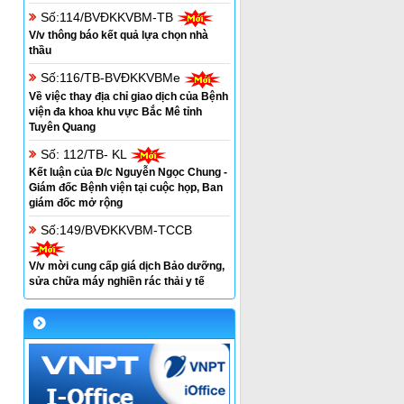
Số:114/BVĐKKVBM-TB
V/v thông báo kết quả lựa chọn nhà
thầu
Số:116/TB-BVĐKKVBMe
Về việc thay địa chỉ giao dịch của Bệnh
viện đa khoa khu vực Bắc Mê tỉnh
Tuyên Quang
Số: 112/TB- KL
Kết luận của Đ/c Nguyễn Ngọc Chung -
Giám đốc Bệnh viện tại cuộc họp, Ban
giám đốc mở rộng
Số:149/BVĐKKVBM-TCCB
V/v mời cung cấp giá dịch Bảo dưỡng,
sửa chữa máy nghiền rác thải y tế