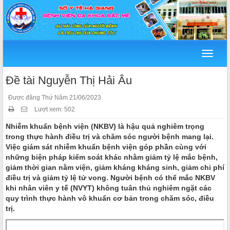
Menu
Đề tài Nguyễn Thị Hải Âu
Được đăng Thứ Năm 21/06/2023
Lượt xem: 502
Nhiễm khuẩn bệnh viện (NKBV) là hậu quả nghiêm trọng
trong thực hành điều trị và chăm sóc người bệnh mang lại.
Việc giám sát nhiễm khuẩn bệnh viện góp phần cùng với
những biện pháp kiểm soát khác nhằm giảm tỷ lệ mắc bệnh,
giảm thời gian nằm viện, giảm kháng kháng sinh, giảm chi phí
điều trị và giảm tỷ lệ tử vong. Người bệnh có thể mắc NKBV
khi nhân viên y tế (NVYT) không tuân thủ nghiêm ngặt các
quy trình thực hành vô khuẩn cơ bản trong chăm sóc, điều
trị.