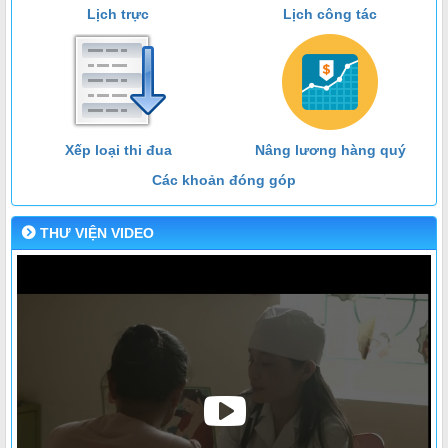
Lịch trực
Lịch công tác
Xếp loại thi đua
Nâng lương hàng quý
Các khoản đóng góp
THƯ VIỆN VIDEO