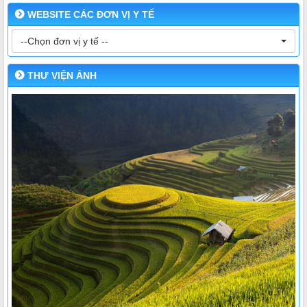
WEBSITE CÁC ĐƠN VỊ Y TẾ
--Chọn đơn vị y tế --
THƯ VIỆN ẢNH