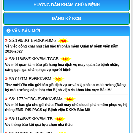
HƯỚNG DẪN KHÁM CHỮA BỆNH
ĐĂNG KÝ KCB
VĂN BẢN MỚI
Số:199/BG-BVĐKKVBMe
Về việc công khai nhu cầu bảo trì phần mềm Quản lý bệnh viện năm
2026-2027
Số:118/BVĐKKVBM-TCCB
V/v mời quan tâm báo giá hàng hóa dịch vụ may quần áo bệnh nhận,
săng gạc, ga, chăn phục vụ người bệnh
Số 01/TM-BVĐKKVBM
Thư mời.Yêu cầu gửi báo giá dịch vụ tư vấn lập hồ sơ môi trường(Đăng
ký môi trường cấp tỉnh) cho Bệnh viện đa khoa khu vực Bắc Mê
Số: 177/YCBG-BVĐKKVBMe
V/v mời báo giá cho gói thầu: Thuê máy chủ cloud, phần mềm phục vụ hệ
thống EMR, RIS-PACS tại Bệnh viện ĐKKV Bắc Mê
Số:114/BVĐKKVBM-TB
V/v thông báo kết quả lựa chọn nhà thầu