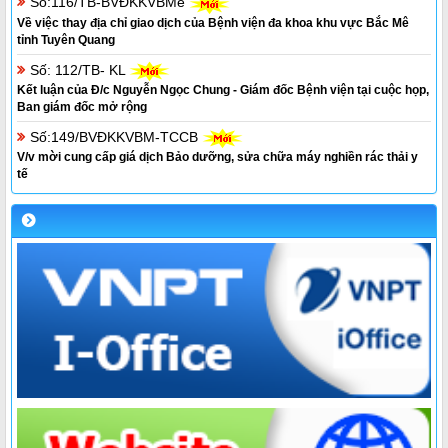
Số:116/TB-BVĐKKVBMe
Về việc thay địa chỉ giao dịch của Bệnh viện đa khoa khu vực Bắc Mê
tỉnh Tuyên Quang
Số: 112/TB- KL
Kết luận của Đ/c Nguyễn Ngọc Chung - Giám đốc Bệnh viện tại cuộc họp,
Ban giám đốc mở rộng
Số:149/BVĐKKVBM-TCCB
V/v mời cung cấp giá dịch Bảo dưỡng, sửa chữa máy nghiền rác thải y
tế