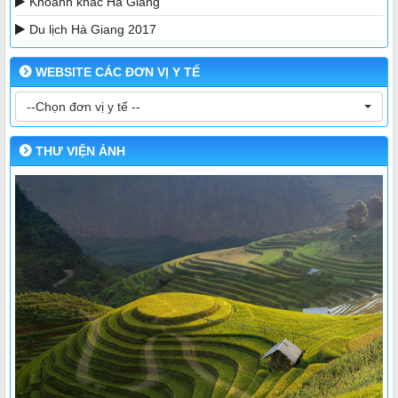
Khoảnh khắc Hà Giang
Du lịch Hà Giang 2017
WEBSITE CÁC ĐƠN VỊ Y TẾ
--Chọn đơn vị y tế --
THƯ VIỆN ẢNH