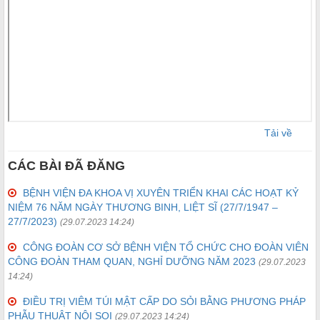
Tải về
CÁC BÀI ĐÃ ĐĂNG
BỆNH VIỆN ĐA KHOA VỊ XUYÊN TRIỂN KHAI CÁC HOẠT KỶ
NIỆM 76 NĂM NGÀY THƯƠNG BINH, LIỆT SĨ (27/7/1947 –
27/7/2023)
(29.07.2023 14:24)
CÔNG ĐOÀN CƠ SỞ BỆNH VIỆN TỔ CHỨC CHO ĐOÀN VIÊN
CÔNG ĐOÀN THAM QUAN, NGHỈ DƯỠNG NĂM 2023
(29.07.2023
14:24)
ĐIỀU TRỊ VIÊM TÚI MẬT CẤP DO SỎI BẰNG PHƯƠNG PHÁP
PHẪU THUẬT NỘI SOI
(29.07.2023 14:24)