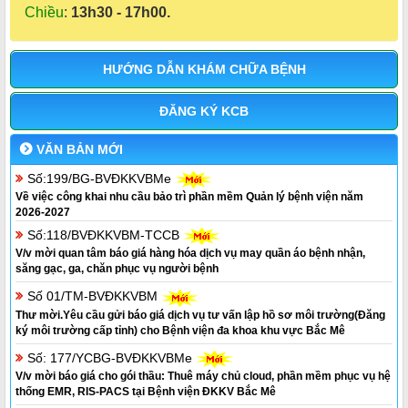
Chiều
:
13h30 - 17h00.
HƯỚNG DẪN KHÁM CHỮA BỆNH
ĐĂNG KÝ KCB
VĂN BẢN MỚI
Số:199/BG-BVĐKKVBMe
Về việc công khai nhu cầu bảo trì phần mềm Quản lý bệnh viện năm
2026-2027
Số:118/BVĐKKVBM-TCCB
V/v mời quan tâm báo giá hàng hóa dịch vụ may quần áo bệnh nhận,
săng gạc, ga, chăn phục vụ người bệnh
Số 01/TM-BVĐKKVBM
Thư mời.Yêu cầu gửi báo giá dịch vụ tư vấn lập hồ sơ môi trường(Đăng
ký môi trường cấp tỉnh) cho Bệnh viện đa khoa khu vực Bắc Mê
Số: 177/YCBG-BVĐKKVBMe
V/v mời báo giá cho gói thầu: Thuê máy chủ cloud, phần mềm phục vụ hệ
thống EMR, RIS-PACS tại Bệnh viện ĐKKV Bắc Mê