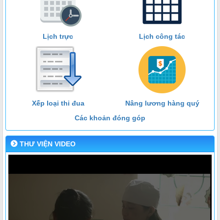
Lịch trực
Lịch công tác
Xếp loại thi đua
Nâng lương hàng quý
Các khoản đóng góp
THƯ VIỆN VIDEO