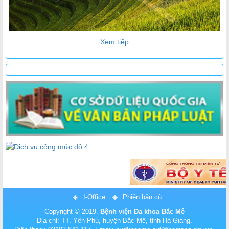
Xem tiếp
I-Office
Phiên bản cũ
Copyright © 2019.
Bệnh viện Đa khoa Bắc Mê
Địa chỉ: TT. Yên Phú, huyện Bắc Mê, tỉnh Hà Giang.