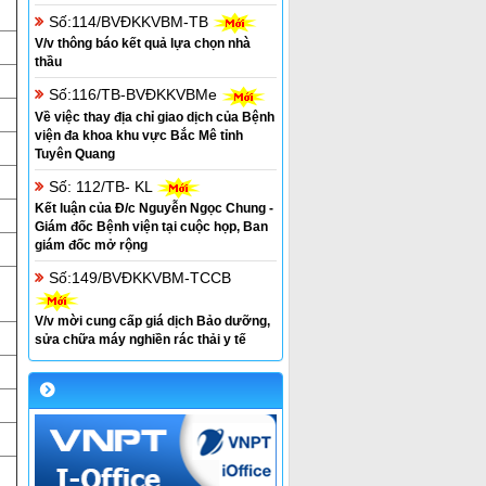
Số:114/BVĐKKVBM-TB
V/v thông báo kết quả lựa chọn nhà
thầu
Số:116/TB-BVĐKKVBMe
Về việc thay địa chỉ giao dịch của Bệnh
viện đa khoa khu vực Bắc Mê tỉnh
Tuyên Quang
Số: 112/TB- KL
Kết luận của Đ/c Nguyễn Ngọc Chung -
Giám đốc Bệnh viện tại cuộc họp, Ban
giám đốc mở rộng
Số:149/BVĐKKVBM-TCCB
V/v mời cung cấp giá dịch Bảo dưỡng,
sửa chữa máy nghiền rác thải y tế