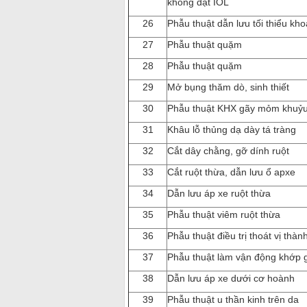
không đặt IOL
26
Phẫu thuật dẫn lưu tối thiểu k
27
Phẫu thuật quặm
28
Phẫu thuật quặm
29
Mở bụng thăm dò, sinh thiết
30
Phẫu thuật KHX gãy mỏm khuỷ
31
Khâu lỗ thủng dạ dày tá tràng
32
Cắt dây chằng, gỡ dính ruột
33
Cắt ruột thừa, dẫn lưu ổ apxe
34
Dẫn lưu áp xe ruột thừa
35
Phẫu thuật viêm ruột thừa
36
Phẫu thuật điều trị thoát vị thà
37
Phẫu thuật làm vận động khớp 
38
Dẫn lưu áp xe dưới cơ hoành
39
Phẫu thuật u thần kinh trên da