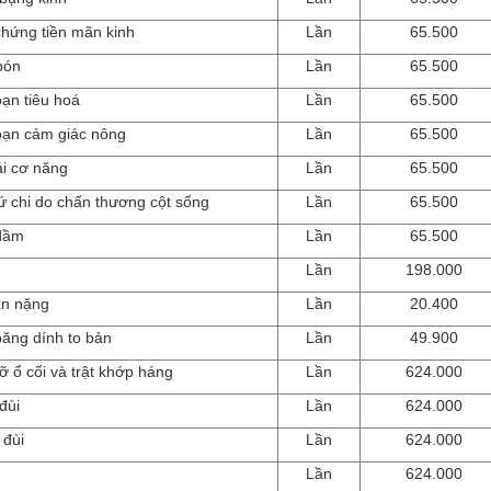
chứng tiền mãn kinh
Lần
65.500
bón
Lần
65.500
oạn tiêu hoá
Lần
65.500
loạn cảm giác nông
Lần
65.500
ái cơ năng
Lần
65.500
tứ chi do chấn thương cột sống
Lần
65.500
 dầm
Lần
65.500
Lần
198.000
ân nặng
Lần
20.400
ăng dính to bản
Lần
49.900
ỡ ổ cối và trật khớp háng
Lần
624.000
đùi
Lần
624.000
 đùi
Lần
624.000
Lần
624.000