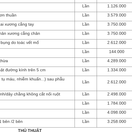
Lần
1.126.000
đơn thuần
Lần
3.579.000
hai xương cẳng tay
Lần
3.750.000
thân xương cẳng chân
Lần
3.750.000
 bụng do toác vết mổ
Lần
2.612.000
Lần
144.000
thừa
Lần
4.289.000
ặt đường kính trên 5 cm
Lần
1.334.000
, tụ máu, nhiễm khuẩn...) sau phẫu
Lần
2.612.000
dính/dây chằng không cắt nối ruột
Lần
2.498.000
Lần
1.784.000
Lần
4.098.000
1 bên /2 bên
Lần
3.258.000
THỦ THUẬT