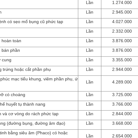
Lần
1.274.000
n
Lần
2.945.000
 bệnh có sẹo mổ bụng cũ phức tạp
Lần
4.027.000
Lần
2.332.000
g hoàn toàn
Lần
3.876.000
g bán phần
Lần
3.876.000
ử cung
Lần
3.355.000
g trứng hoặc cắt phần phụ
Lần
2.944.000
 phúc mạc tiểu khung, viêm phần phụ, ứ
Lần
4.289.000
 vỡ có choáng
Lần
3.725.000
thể huyết tụ thành nang
Lần
3.766.000
n và cơ vòng do rách phức tạp
Lần
2.844.000
 cung (đường bụng, đường âm đạo)
Lần
3.668.000
 tinh bằng siêu âm (Phaco) có hoặc
Lần
2.654.000