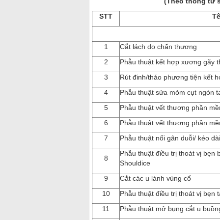
(Theo thông tư s
STT
Tê
1
Cắt lách do chấn thương
2
Phẫu thuật kết hợp xương gãy 
3
Rút đinh/tháo phương tiện kết 
4
Phẫu thuật sửa mỏm cụt ngón t
5
Phẫu thuật vết thương phần mề
6
Phẫu thuật vết thương phần mề
7
Phẫu thuật nối gân duỗi/ kéo dà
Phẫu thuật điều trị thoát vị bẹ
8
Shouldice
9
Cắt các u lành vùng cổ
10
Phẫu thuật điều trị thoát vị bẹn t
11
Phẫu thuật mở bụng cắt u buồn