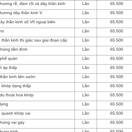
thương rễ, đám rối và dây thần kinh
Lần
65.500
thương dây thần kinh V
Lần
65.500
dây thần kinh số VII ngoại biên
Lần
65.500
mi
Lần
65.500
thần kinh thị giác sau giai đoạn cấp
Lần
65.500
chứng tiền đình
Lần
65.500
 phế quản
Lần
65.500
t áp thấp
Lần
65.500
thần kinh liên sườn
Lần
65.500
m khớp dạng thấp
Lần
65.500
 do thoái hoá khớp
Lần
65.500
 lưng
Lần
65.500
m quanh khớp vai
Lần
65.500
chứng vai gáy
Lần
65.500
 bụng kinh
Lần
65.500