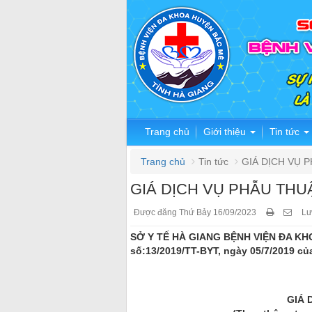
Trang chủ
Giới thiệu
Tin tức
Trang chủ
Tin tức
GIÁ DỊCH VỤ 
GIÁ DỊCH VỤ PHẪU THU
Được đăng Thứ Bảy 16/09/2023
Lư
SỞ Y TẾ HÀ GIANG BỆNH VIỆN ĐA KH
số:13/2019/TT-BYT, ngày 05/7/2019 của
GIÁ 