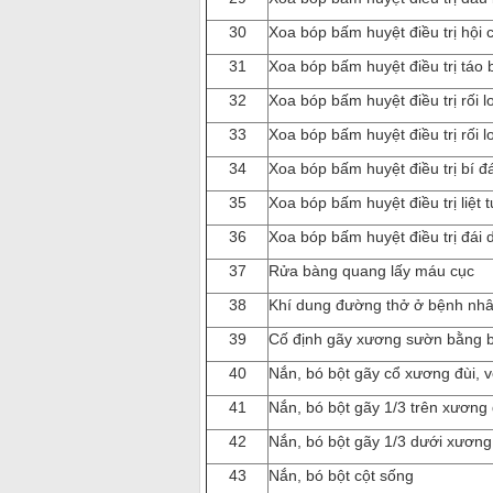
30
Xoa bóp bấm huyệt điều trị hội 
31
Xoa bóp bấm huyệt điều trị táo 
32
Xoa bóp bấm huyệt điều trị rối l
33
Xoa bóp bấm huyệt điều trị rối 
34
Xoa bóp bấm huyệt điều trị bí đ
35
Xoa bóp bấm huyệt điều trị liệt 
36
Xoa bóp bấm huyệt điều trị đái
37
Rửa bàng quang lấy máu cục
38
Khí dung đường thở ở bệnh nh
39
Cố định gãy xương sườn bằng b
40
Nắn, bó bột gãy cổ xương đùi, v
41
Nắn, bó bột gãy 1/3 trên xương 
42
Nắn, bó bột gãy 1/3 dưới xương
43
Nắn, bó bột cột sống