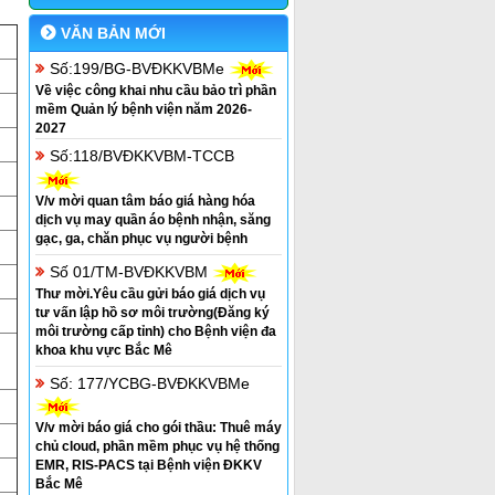
VĂN BẢN MỚI
Số:199/BG-BVĐKKVBMe
Về việc công khai nhu cầu bảo trì phần
mềm Quản lý bệnh viện năm 2026-
2027
Số:118/BVĐKKVBM-TCCB
V/v mời quan tâm báo giá hàng hóa
dịch vụ may quần áo bệnh nhận, săng
gạc, ga, chăn phục vụ người bệnh
Số 01/TM-BVĐKKVBM
Thư mời.Yêu cầu gửi báo giá dịch vụ
tư vấn lập hồ sơ môi trường(Đăng ký
môi trường cấp tỉnh) cho Bệnh viện đa
khoa khu vực Bắc Mê
Số: 177/YCBG-BVĐKKVBMe
V/v mời báo giá cho gói thầu: Thuê máy
chủ cloud, phần mềm phục vụ hệ thống
EMR, RIS-PACS tại Bệnh viện ĐKKV
Bắc Mê