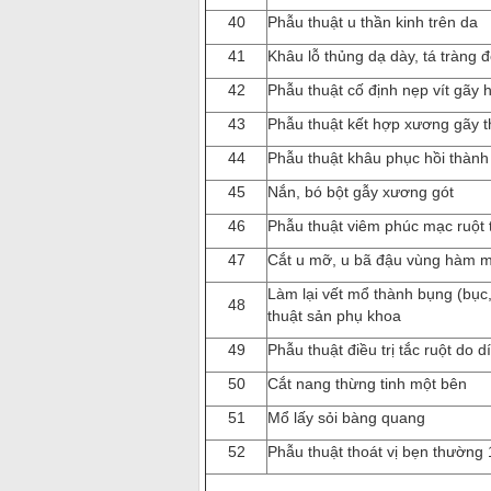
40
Phẫu thuật u thần kinh trên da
41
Khâu lỗ thủng dạ dày, tá tràng 
42
Phẫu thuật cố định nẹp vít gãy 
43
Phẫu thuật kết hợp xương gãy 
44
Phẫu thuật khâu phục hồi thành
45
Nắn, bó bột gẫy xương gót
46
Phẫu thuật viêm phúc mạc ruột 
47
Cắt u mỡ, u bã đậu vùng hàm m
Làm lại vết mổ thành bụng (bục
48
thuật sản phụ khoa
49
Phẫu thuật điều trị tắc ruột do 
50
Cắt nang thừng tinh một bên
51
Mổ lấy sỏi bàng quang
52
Phẫu thuật thoát vị bẹn thường 