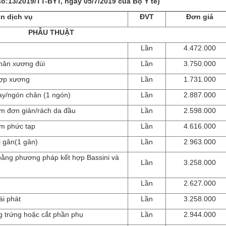
ố:13/2019/TT-BYT, ngày 05/7/2019 của Bộ Y tế)
n dịch vụ
ĐVT
Đơn giá
PHẪU THUẬT
Lần
4.472.000
thân xương đùi
Lần
3.750.000
hợp xương
Lần
1.731.000
ay/ngón chân (1 ngón)
Lần
2.887.000
m đơn giản/rách da đầu
Lần
2.598.000
m phức tạp
Lần
4.616.000
i gân(1 gân)
Lần
2.963.000
n bằng phương pháp kết hợp Bassini và
Lần
3.258.000
Lần
2.627.000
ái phát
Lần
3.258.000
g trứng hoặc cắt phần phụ
Lần
2.944.000