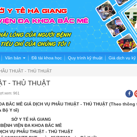
Văn bản
Đề tài khoa học
Quy trình kỹ thuật
Giá dịch vụ kỹ
PHẪU THUẬT - THỦ THUẬT
ẬT - THỦ THUẬT
ợt xem: 961
OA BẮC MÊ GIÁ DỊCH VỤ PHẪU THUẬT - THỦ THUẬT (Theo thông 
 Bộ Y tế)
SỞ Y TẾ HÀ GIANG
BỆNH VIỆN ĐA KHOA BẮC MÊ
DỊCH VỤ PHẪU THUẬT - THỦ THUẬT