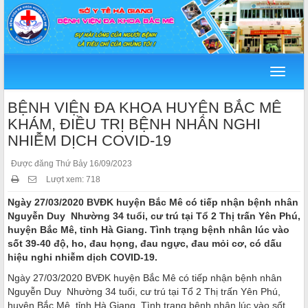
Menu
BỆNH VIỆN ĐA KHOA HUYỆN BẮC MÊ
KHÁM, ĐIỀU TRỊ BỆNH NHÂN NGHI
NHIỄM DỊCH COVID-19
Được đăng Thứ Bảy 16/09/2023
Lượt xem: 718
Ngày 27/03/2020 BVĐK huyện Bắc Mê có tiếp nhận bệnh nhân
Nguyễn Duy Nhường 34 tuổi, cư trú tại Tổ 2 Thị trấn Yên Phú,
huyện Bắc Mê, tỉnh Hà Giang. Tình trạng bệnh nhân lúc vào
sốt 39-40 độ, ho, đau họng, đau ngực, đau mỏi cơ, có dấu
hiệu nghi nhiễm dịch COVID-19.
Ngày 27/03/2020 BVĐK huyện Bắc Mê có tiếp nhận bệnh nhân
Nguyễn Duy Nhường 34 tuổi, cư trú tại Tổ 2 Thị trấn Yên Phú,
huyện Bắc Mê, tỉnh Hà Giang. Tình trạng bệnh nhân lúc vào sốt