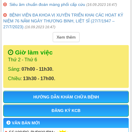
Siêu âm chuẩn đoán màng phổi cấp cứu
(16.09.2023 16:47)
BỆNH VIỆN ĐA KHOA VỊ XUYÊN TRIỂN KHAI CÁC HOẠT KỶ
NIỆM 76 NĂM NGÀY THƯƠNG BINH, LIỆT SĨ (27/7/1947 –
27/7/2023)
(16.09.2023 16:47)
Xem thêm
Giờ làm việc
Thứ 2 - Thứ 6
Sáng
:
07h00 - 11h30.
Chiều
:
13h30 - 17h00.
HƯỚNG DẪN KHÁM CHỮA BỆNH
ĐĂNG KÝ KCB
VĂN BẢN MỚI