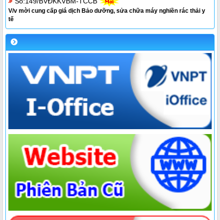
Số:149/BVĐKKVBM-TCCB
V/v mời cung cấp giá dịch Bảo dưỡng, sửa chữa máy nghiền rác thải y
tế