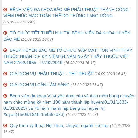
BỆNH VIỆN ĐA KHOA BẮC MÊ PHẪU THUẬT THÀNH CÔNG
VIÊM PHÚC MẠC TOÀN THỂ DO THỦNG TẠNG RỖNG.
(16.09.2023 16:47)
TỔ CHỨC TẾT THIẾU NHI TẠI BỆNH VIỆN ĐA KHOA HUYỆN
BẮC MÊ
(16.09.2023 16:47)
BVĐK HUYỆN BẮC MÊ TỔ CHỨC GẶP MẶT, TÔN VINH THẦY
THUỐC NHÂN DỊP KỶ NIỆM 64 NĂM NGÀY THẦY THUỐC VIỆT
NAM 27/02/1955 - 27/02/2019
(16.09.2023 16:47)
GIÁ DỊCH VỤ PHẪU THUẬT - THỦ THUẬT
(16.09.2023 16:47)
GIÁ DỊCH VỤ CẬN LÂM SÀNG
(16.09.2023 16:47)
Bệnh viện đa khoa Vị Xuyên đoạt cúp vô địch môn bóng chuyền
nam chào mừng kỷ niệm 190 năm thành lập huyện(01/01/1833-
01/01/2023) và 75 năm thành lập Đảng bộ huyện Vị
Xuyên(15/08/1948-15/08/2023)
(16.09.2023 16:47)
Quy trình kỹ thuật Nội khoa, chuyên ngành Hô hấp
(16.09.2023
16:47)