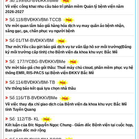
Số:199/BG-BVĐKKVBMe
Về việc công khai nhu cầu bảo trì phần mềm Quản lý bệnh viện năm
2026-2027
Số:118/BVĐKKVBM-TCCB
V/v mời quan tâm báo giá hàng hóa dịch vụ may quần áo bệnh nhận,
săng gạc, ga, chăn phục vụ người bệnh
Số 01/TM-BVĐKKVBM
Thư mời.Yêu cầu gửi báo giá dịch vụ tư vấn lập hồ sơ môi trường(Đăng
ký môi trường cấp tỉnh) cho Bệnh viện đa khoa khu vực Bắc Mê
Số: 177/YCBG-BVĐKKVBMe
V/v mời báo giá cho gói thầu: Thuê máy chủ cloud, phần mềm phục vụ hệ
thống EMR, RIS-PACS tại Bệnh viện ĐKKV Bắc Mê
Số:114/BVĐKKVBM-TB
V/v thông báo kết quả lựa chọn nhà thầu
Số:116/TB-BVĐKKVBMe
Về việc thay địa chỉ giao dịch của Bệnh viện đa khoa khu vực Bắc Mê
tỉnh Tuyên Quang
Số: 112/TB- KL
Kết luận của Đ/c Nguyễn Ngọc Chung - Giám đốc Bệnh viện tại cuộc họp,
Ban giám đốc mở rộng