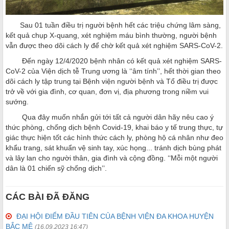
Sau 01 tuần điều trị người bệnh hết các triệu chứng lâm sàng,
kết quả chụp X-quang, xét nghiệm máu bình thường, người bệnh
vẫn được theo dõi cách ly để chờ kết quả xét nghiệm SARS-CoV-2.
Đến ngày 12/4/2020 bệnh nhân có kết quả xét nghiệm SARS-
CoV-2 của Viện dịch tễ Trung ương là ‘‘âm tính’’, hết thời gian theo
dõi cách ly tập trung tại Bệnh viện người bệnh và Tổ điều trị được
trở về với gia đình, cơ quan, đơn vị, địa phương trong niềm vui
sướng.
Qua đây muốn nhắn gửi tới tất cả người dân hãy nêu cao ý
thức phòng, chống dịch bệnh Covid-19, khai báo y tế trung thực, tự
giác thực hiện tốt các hình thức cách ly, phòng hộ cá nhân như đeo
khẩu trang, sát khuẩn vệ sinh tay, xúc họng... tránh dịch bùng phát
và lây lan cho người thân, gia đình và cộng đồng. ‘‘Mỗi một người
dân là 01 chiến sỹ chống dịch’’.
CÁC BÀI ĐÃ ĐĂNG
ĐẠI HỘI ĐIỂM ĐẦU TIÊN CỦA BỆNH VIỆN ĐA KHOA HUYỆN
BẮC MÊ
(16.09.2023 16:47)